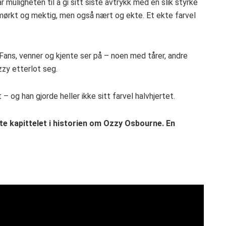
r muligheten til å gi sitt siste avtrykk med en slik styrke
mørkt og mektig, men også nært og ekte. Et ekte farvel
Fans, venner og kjente ser på – noen med tårer, andre
zy etterlot seg.
t – og han gjorde heller ikke sitt farvel halvhjertet.
iste kapittelet i historien om Ozzy Osbourne. En