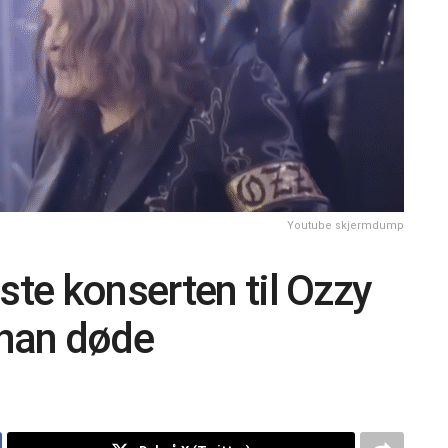
Youtube skjermdump
ste konserten til Ozzy
 han døde