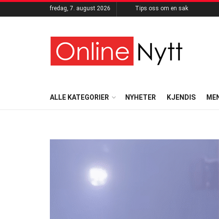
fredag, 7. august 2026
Tips oss om en sak
ALLE KATEGORIER
NYHETER
KJENDIS
ME