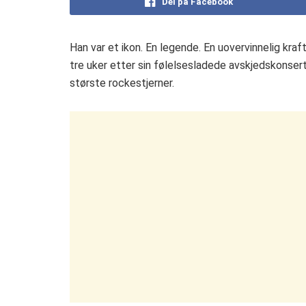
Del på Facebook
Han var et ikon. En legende. En uovervinnelig kraft
tre uker etter sin følelsesladede avskjedskonser
største rockestjerner.