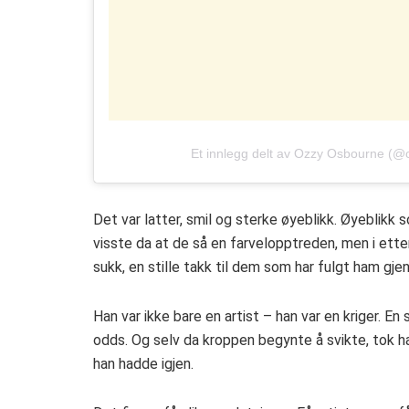
Et innlegg delt av Ozzy Osbourne (
Det var latter, smil og sterke øyeblikk. Øyeblikk 
visste da at de så en farvelopptreden, men i ettert
sukk, en stille takk til dem som har fulgt ham gje
Han var ikke bare en artist – han var en kriger. En
odds. Og selv da kroppen begynte å svikte, tok h
han hadde igjen.