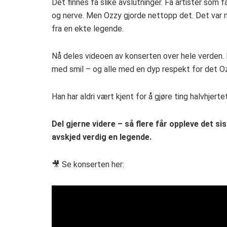
Det finnes få slike avslutninger. Få artister som få
og nerve. Men Ozzy gjorde nettopp det. Det var 
fra en ekte legende.
Nå deles videoen av konserten over hele verden. 
med smil – og alle med en dyp respekt for det Oz
Han har aldri vært kjent for å gjøre ting halvhjerte
Del gjerne videre – så flere får oppleve det s
avskjed verdig en legende.
🎥 Se konserten her: