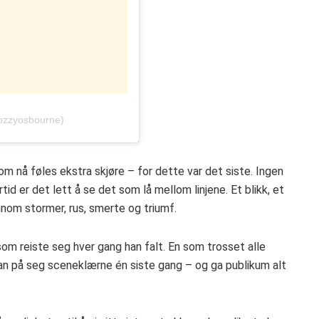
@ozzyosbourne)
som nå føles ekstra skjøre – for dette var det siste. Ingen
id er det lett å se det som lå mellom linjene. Et blikk, et
nnom stormer, rus, smerte og triumf.
 som reiste seg hver gang han falt. En som trosset alle
an på seg sceneklærne én siste gang – og ga publikum alt