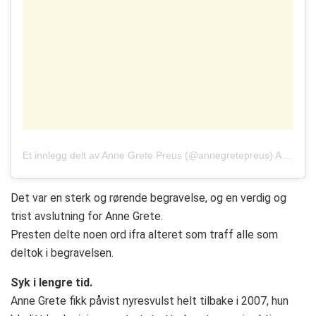
Et innlegg delt av
Anne Grete Preus
(@annegretepreus)
Aug. 13, 2019 kl. 12:41 PDT
Det var en sterk og rørende begravelse, og en verdig og
trist avslutning for Anne Grete.
Presten delte noen ord ifra alteret som traff alle som
deltok i begravelsen.
Syk i lengre tid.
Anne Grete fikk påvist nyresvulst helt tilbake i 2007, hun