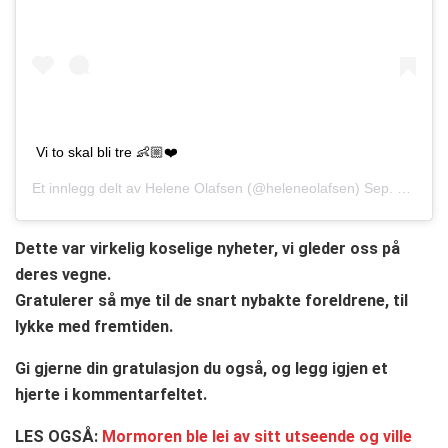
Vi to skal bli tre 👶🏼❤️
Et innlegg delt av
Helene Olafsen
(@heleneolafsen)
Sep. 5, 2019 kl. 11:42 PDT
Dette var virkelig koselige nyheter, vi gleder oss på
deres vegne.
Gratulerer så mye til de snart nybakte foreldrene, til
lykke med fremtiden.
Gi gjerne din gratulasjon du også, og legg igjen et
hjerte i kommentarfeltet.
LES OGSÅ:
Mormoren ble lei av sitt utseende og ville