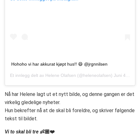
Hohoho vi har akkurat kjøpt hus!! 😄 @jrgnnilsen
Et innlegg delt av
Helene Olafsen
(@heleneolafsen)
Juni 4, 2019 kl. 8:35 PDT
Nå har Helene lagt ut et nytt bilde, og denne gangen er det
virkelig gledelige nyheter.
Hun bekrefter nå at de skal bli foreldre, og skriver følgende
tekst til bildet.
Vi to skal bli tre
👶🏼❤️