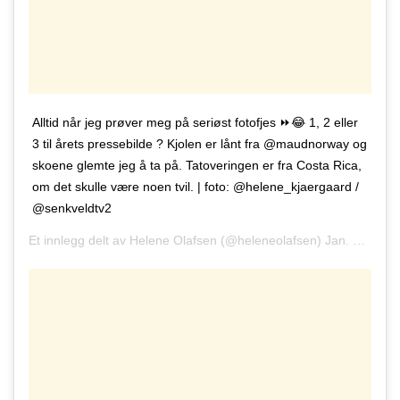
Alltid når jeg prøver meg på seriøst fotofjes ⏩😂 1, 2 eller
3 til årets pressebilde ? Kjolen er lånt fra @maudnorway og
skoene glemte jeg å ta på. Tatoveringen er fra Costa Rica,
om det skulle være noen tvil. | foto: @helene_kjaergaard /
@senkveldtv2
Et innlegg delt av
Helene Olafsen
(@heleneolafsen)
Jan. 28, 2019 kl. 1:25 PST