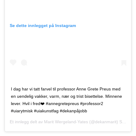
Se dette innlegget på Instagram
I dag har vi tatt farvel til professor Anne Grete Preus med
en uendelig vakker, varm, nær og trist bisettelse. Minnene
lever. Hvil i fred❤️ #annegretepreus #professor2
#uiarytmisk #uiakunstfag #dekanpåjobb
Et innlegg delt av
Marit Wergeland-Yates
(@dekanmarit)
Sep. 5, 2019 kl. 6:10 PDT