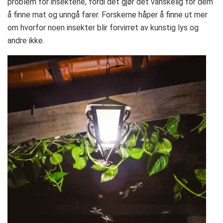
problem for insektene, fordi det gjør det vanskelig for dem
å finne mat og unngå farer. Forskerne håper å finne ut mer
om hvorfor noen insekter blir forvirret av kunstig lys og
andre ikke.