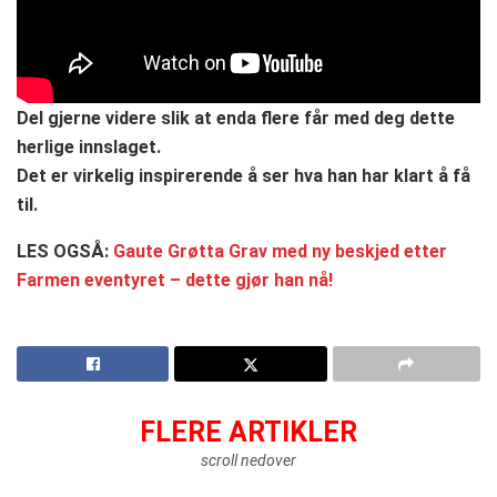
Del gjerne videre slik at enda flere får med deg dette
herlige innslaget.
Det er virkelig inspirerende å ser hva han har klart å få
til.
LES OGSÅ:
Gaute Grøtta Grav med ny beskjed etter
Farmen eventyret – dette gjør han nå!
FLERE ARTIKLER
scroll nedover