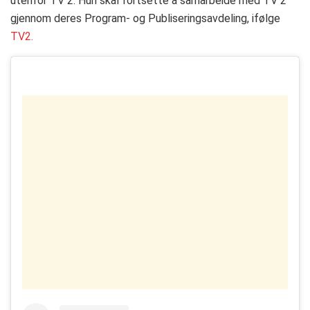
utenfor TV 2. Hun skal fortsette å samarbeide med TV 2
gjennom deres Program- og Publiseringsavdeling, ifølge
TV2.