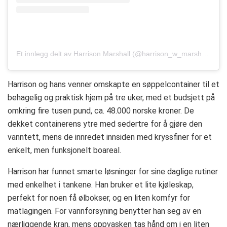
Et innlegg delt av Harrison Marshall (@harrison_w_marshall)
Harrison og hans venner omskapte en søppelcontainer til et
behagelig og praktisk hjem på tre uker, med et budsjett på
omkring fire tusen pund, ca. 48.000 norske kroner. De
dekket containerens ytre med sedertre for å gjøre den
vanntett, mens de innredet innsiden med kryssfiner for et
enkelt, men funksjonelt boareal.
Harrison har funnet smarte løsninger for sine daglige rutiner
med enkelhet i tankene. Han bruker et lite kjøleskap,
perfekt for noen få ølbokser, og en liten komfyr for
matlagingen. For vannforsyning benytter han seg av en
nærliggende kran, mens oppvasken tas hånd om i en liten