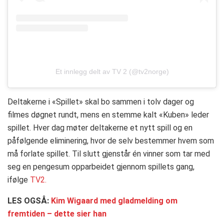
Et innlegg delt av TV 2 (@tv2norge)
Deltakerne i «Spillet» skal bo sammen i tolv dager og
filmes døgnet rundt, mens en stemme kalt «Kuben» leder
spillet. Hver dag møter deltakerne et nytt spill og en
påfølgende eliminering, hvor de selv bestemmer hvem som
må forlate spillet. Til slutt gjenstår én vinner som tar med
seg en pengesum opparbeidet gjennom spillets gang,
ifølge
TV2.
LES OGSÅ:
Kim Wigaard med gladmelding om
fremtiden – dette sier han