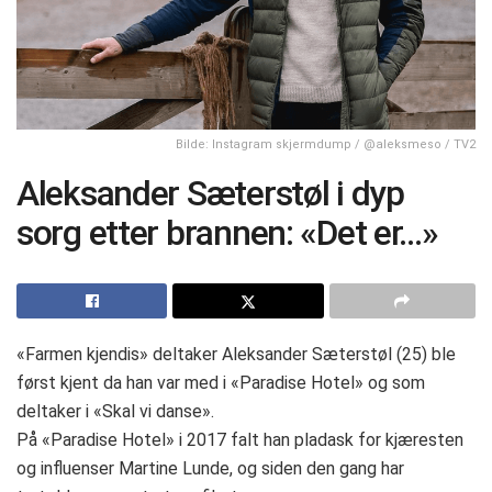
Bilde: Instagram skjermdump / @aleksmeso / TV2
Aleksander Sæterstøl i dyp
sorg etter brannen: «Det er…»
«Farmen kjendis» deltaker Aleksander Sæterstøl (25) ble
først kjent da han var med i «Paradise Hotel» og som
deltaker i «Skal vi danse».
På «Paradise Hotel» i 2017 falt han pladask for kjæresten
og influenser Martine Lunde, og siden den gang har