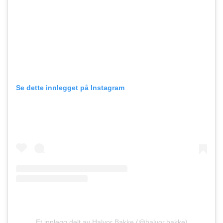
Se dette innlegget på Instagram
Et innlegg delt av Halvor Bakke (@halvor.bakke)