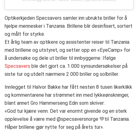
Optikerkjeden Specsavers samler inn ubrukte briller for å
hjelpe mennesker i Tanzania. Brillene blir desinfisert, sortert
og målt for styrke.
Et årlig team av optikere og assistenter reiser til Tanzania
med brillene og utstyret, og setter opp en «EyeCamp» for
å undersøke og dele ut briller til innbyggerne. Ifølge
Specsavers
ble det gjort ca. 1 000 synsundersøkelser på
siste tur og utdelt nærmere 2 000 briller og solbriller.
Innlegget til Halvor Bakke har fått nesten 8 tusen likerklikk
og kommentarene har strømmet inn med lykkeønskninger,
blant annet Gro Hammerseng Edin som skriver:
«God tur kjære venn. Det var enormt givende og en sterk
opplevelse å være med @specsaversnorge 💚til Tanzania.
Håper brillene gjør nytte for seg på årets tur».