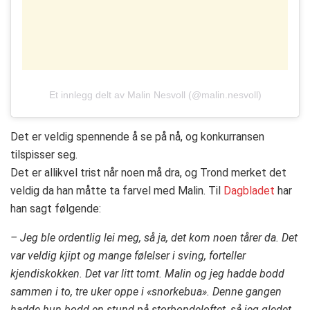
Et innlegg delt av Malin Nesvoll (@malin.nesvoll)
Det er veldig spennende å se på nå, og konkurransen
tilspisser seg.
Det er allikvel trist når noen må dra, og Trond merket det
veldig da han måtte ta farvel med Malin. Til
Dagbladet
har
han sagt følgende:
– Jeg ble ordentlig lei meg, så ja, det kom noen tårer da. Det
var veldig kjipt og mange følelser i sving, forteller
kjendiskokken. Det var litt tomt. Malin og jeg hadde bodd
sammen i to, tre uker oppe i «snorkebua». Denne gangen
hadde hun bodd en stund på storbondeloftet, så jeg gledet