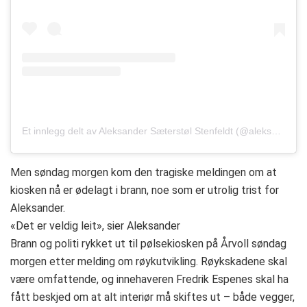
Et innlegg delt av Aleksander Sæterstøl Stenfeldt (@aleksmeso)
Men søndag morgen kom den tragiske meldingen om at
kiosken nå er ødelagt i brann, noe som er utrolig trist for
Aleksander.
«Det er veldig leit», sier Aleksander
Brann og politi rykket ut til pølsekiosken på Årvoll søndag
morgen etter melding om røykutvikling. Røykskadene skal
være omfattende, og innehaveren Fredrik Espenes skal ha
fått beskjed om at alt interiør må skiftes ut – både vegger,