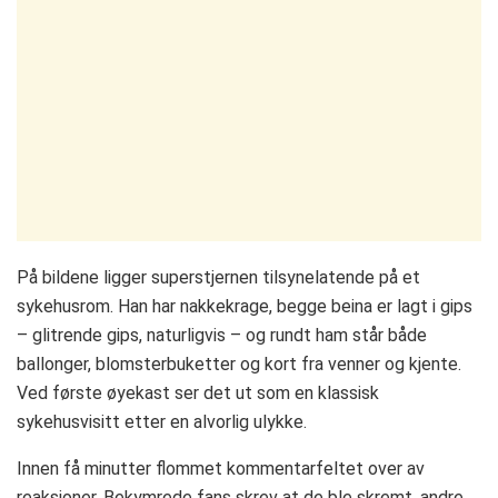
På bildene ligger superstjernen tilsynelatende på et
sykehusrom. Han har nakkekrage, begge beina er lagt i gips
– glitrende gips, naturligvis – og rundt ham står både
ballonger, blomsterbuketter og kort fra venner og kjente.
Ved første øyekast ser det ut som en klassisk
sykehusvisitt etter en alvorlig ulykke.
Innen få minutter flommet kommentarfeltet over av
reaksjoner. Bekymrede fans skrev at de ble skremt, andre