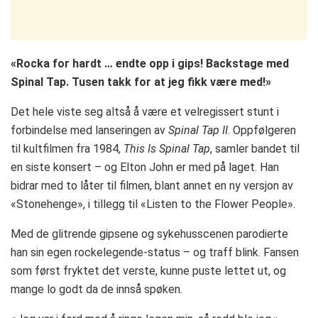
«Rocka for hardt … endte opp i gips! Backstage med
Spinal Tap. Tusen takk for at jeg fikk være med!»
Det hele viste seg altså å være et velregissert stunt i
forbindelse med lanseringen av
Spinal Tap II
. Oppfølgeren
til kultfilmen fra 1984,
This Is Spinal Tap
, samler bandet til
en siste konsert – og Elton John er med på laget. Han
bidrar med to låter til filmen, blant annet en ny versjon av
«Stonehenge», i tillegg til «Listen to the Flower People».
Med de glitrende gipsene og sykehusscenen parodierte
han sin egen rockelegende-status – og traff blink. Fansen
som først fryktet det verste, kunne puste lettet ut, og
mange lo godt da de innså spøken.