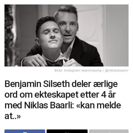
Bilde: Instagram skjermdump / @niklasbaarli/
Benjamin Silseth deler ærlige
ord om ekteskapet etter 4 år
med Niklas Baarli: «kan melde
at..»