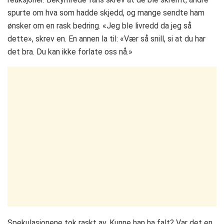
spurte om hva som hadde skjedd, og mange sendte ham
ønsker om en rask bedring. «Jeg ble livredd da jeg så
dette», skrev en. En annen la til: «Vær så snill, si at du har
det bra. Du kan ikke forlate oss nå.»
Spekulasjonene tok raskt av. Kunne han ha falt? Var det en