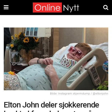
Bilde: Instagram skjermdump / @eltonjohn
Elton John deler sjokkerende