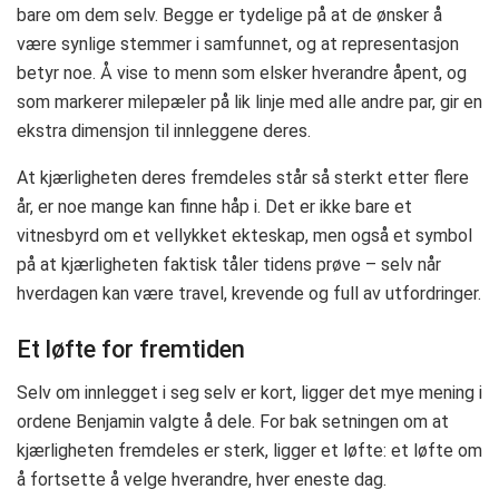
bare om dem selv. Begge er tydelige på at de ønsker å
være synlige stemmer i samfunnet, og at representasjon
betyr noe. Å vise to menn som elsker hverandre åpent, og
som markerer milepæler på lik linje med alle andre par, gir en
ekstra dimensjon til innleggene deres.
At kjærligheten deres fremdeles står så sterkt etter flere
år, er noe mange kan finne håp i. Det er ikke bare et
vitnesbyrd om et vellykket ekteskap, men også et symbol
på at kjærligheten faktisk tåler tidens prøve – selv når
hverdagen kan være travel, krevende og full av utfordringer.
Et løfte for fremtiden
Selv om innlegget i seg selv er kort, ligger det mye mening i
ordene Benjamin valgte å dele. For bak setningen om at
kjærligheten fremdeles er sterk, ligger et løfte: et løfte om
å fortsette å velge hverandre, hver eneste dag.