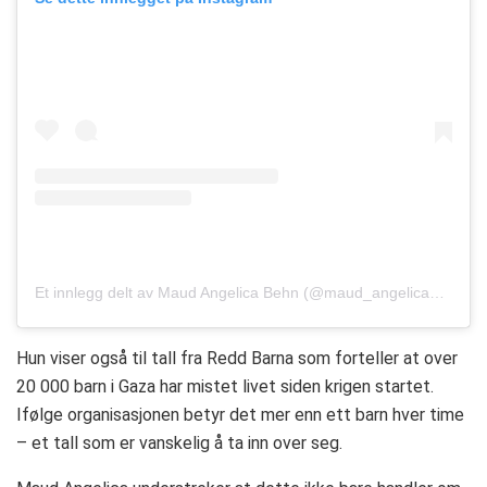
Et innlegg delt av Maud Angelica Behn (@maud_angelica_behn)
Hun viser også til tall fra Redd Barna som forteller at over
20 000 barn i Gaza har mistet livet siden krigen startet.
Ifølge organisasjonen betyr det mer enn ett barn hver time
– et tall som er vanskelig å ta inn over seg.