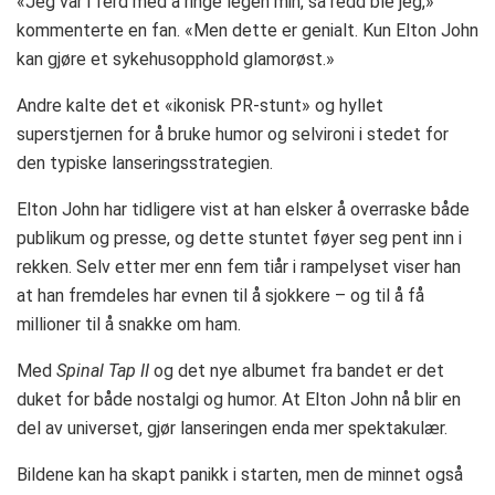
«Jeg var i ferd med å ringe legen min, så redd ble jeg,»
kommenterte en fan. «Men dette er genialt. Kun Elton John
kan gjøre et sykehusopphold glamorøst.»
Andre kalte det et «ikonisk PR-stunt» og hyllet
superstjernen for å bruke humor og selvironi i stedet for
den typiske lanseringsstrategien.
Elton John har tidligere vist at han elsker å overraske både
publikum og presse, og dette stuntet føyer seg pent inn i
rekken. Selv etter mer enn fem tiår i rampelyset viser han
at han fremdeles har evnen til å sjokkere – og til å få
millioner til å snakke om ham.
Med
Spinal Tap II
og det nye albumet fra bandet er det
duket for både nostalgi og humor. At Elton John nå blir en
del av universet, gjør lanseringen enda mer spektakulær.
Bildene kan ha skapt panikk i starten, men de minnet også