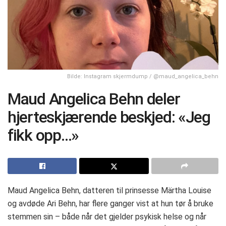
Bilde: Instagram skjermdump / @maud_angelica_behn
Maud Angelica Behn deler
hjerteskjærende beskjed: «Jeg
fikk opp…»
Maud Angelica Behn, datteren til prinsesse Märtha Louise
og avdøde Ari Behn, har flere ganger vist at hun tør å bruke
stemmen sin – både når det gjelder psykisk helse og når