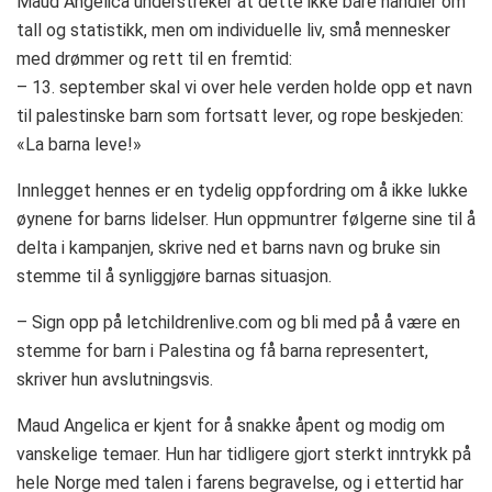
Maud Angelica understreker at dette ikke bare handler om
tall og statistikk, men om individuelle liv, små mennesker
med drømmer og rett til en fremtid:
– 13. september skal vi over hele verden holde opp et navn
til palestinske barn som fortsatt lever, og rope beskjeden:
«La barna leve!»
Innlegget hennes er en tydelig oppfordring om å ikke lukke
øynene for barns lidelser. Hun oppmuntrer følgerne sine til å
delta i kampanjen, skrive ned et barns navn og bruke sin
stemme til å synliggjøre barnas situasjon.
– Sign opp på letchildrenlive.com og bli med på å være en
stemme for barn i Palestina og få barna representert,
skriver hun avslutningsvis.
Maud Angelica er kjent for å snakke åpent og modig om
vanskelige temaer. Hun har tidligere gjort sterkt inntrykk på
hele Norge med talen i farens begravelse, og i ettertid har