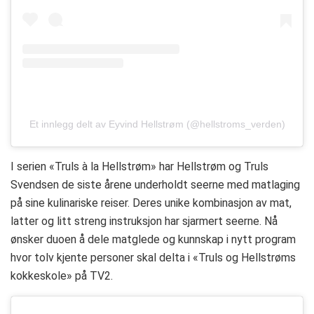
Et innlegg delt av Eyvind Hellstrøm (@hellstroms_verden)
I serien «Truls à la Hellstrøm» har Hellstrøm og Truls
Svendsen de siste årene underholdt seerne med matlaging
på sine kulinariske reiser. Deres unike kombinasjon av mat,
latter og litt streng instruksjon har sjarmert seerne. Nå
ønsker duoen å dele matglede og kunnskap i nytt program
hvor tolv kjente personer skal delta i «Truls og Hellstrøms
kokkeskole» på TV2.