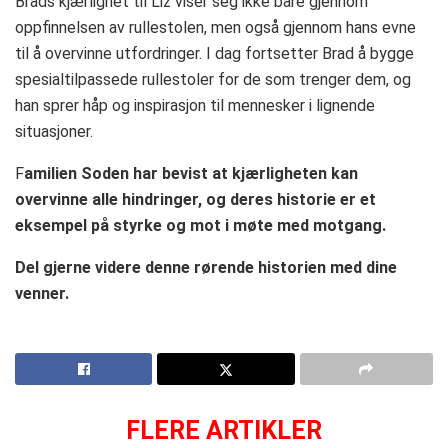
Brads kjærlighet til Liz viser seg ikke bare gjennom
oppfinnelsen av rullestolen, men også gjennom hans evne
til å overvinne utfordringer. I dag fortsetter Brad å bygge
spesialtilpassede rullestoler for de som trenger dem, og
han sprer håp og inspirasjon til mennesker i lignende
situasjoner.
F
amilien Soden har bevist at kjærligheten kan
overvinne alle hindringer, og deres historie er et
eksempel på styrke og mot i møte med motgang.
Del gjerne videre denne rørende historien med dine
venner.
FLERE ARTIKLER