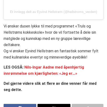
Et innlegg delt av Eyvind Hellstrøm (@hellstroms_verden)
Vi ønsker duoen lykke til med programmet «Truls og
Hellstrøms kokkeskole» hvor de vil fortsette å dele sin
matglede og kunnskap med en ny gruppe lærevillige
deltakere.
Og vi ønsker Eyvind Hellstrøm en fantastisk sommer fylt
med kulinariske eventyr og minneverdige øyeblikk!
LES OGSÅ:
Nils-Ingar Aadne med åpenhjertig
innrømmelse om kjærligheten: «Jeg er…»
Del gjerne videre slik at flere av dine venner får med
seg dette.