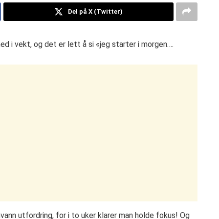
Del på X (Twitter)
 i vekt, og det er lett å si «jeg starter i morgen….
vann utfordring, for i to uker klarer man holde fokus! Og