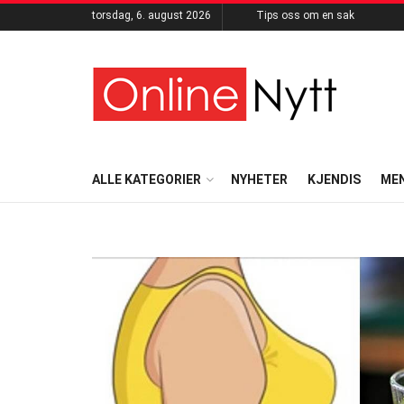
torsdag, 6. august 2026
Tips oss om en sak
ALLE KATEGORIER
NYHETER
KJENDIS
ME