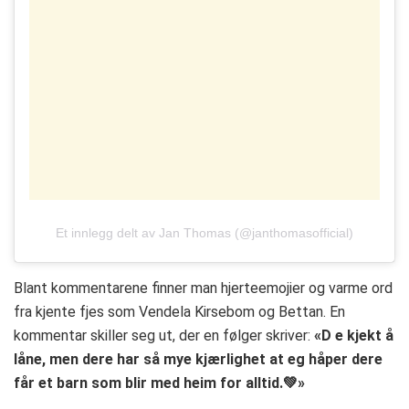
Et innlegg delt av Jan Thomas (@janthomasofficial)
Blant kommentarene finner man hjerteemojier og varme ord
fra kjente fjes som Vendela Kirsebom og Bettan. En
kommentar skiller seg ut, der en følger skriver:
«D e kjekt å
låne, men dere har så mye kjærlighet at eg håper dere
får et barn som blir med heim for alltid.💚»