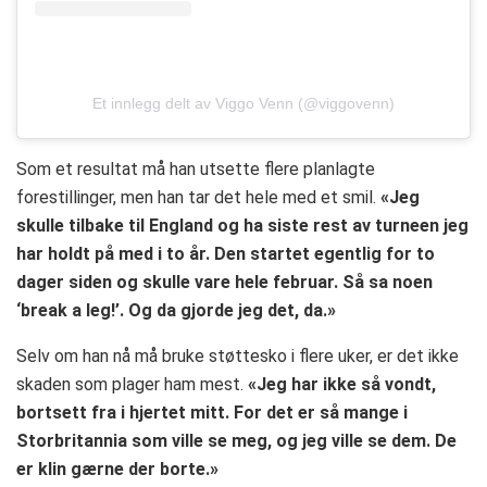
Et innlegg delt av Viggo Venn (@viggovenn)
Som et resultat må han utsette flere planlagte
forestillinger, men han tar det hele med et smil.
«Jeg
skulle tilbake til England og ha siste rest av turneen jeg
har holdt på med i to år. Den startet egentlig for to
dager siden og skulle vare hele februar. Så sa noen
‘break a leg!’. Og da gjorde jeg det, da.»
Selv om han nå må bruke støttesko i flere uker, er det ikke
skaden som plager ham mest.
«Jeg har ikke så vondt,
bortsett fra i hjertet mitt. For det er så mange i
Storbritannia som ville se meg, og jeg ville se dem. De
er klin gærne der borte.»