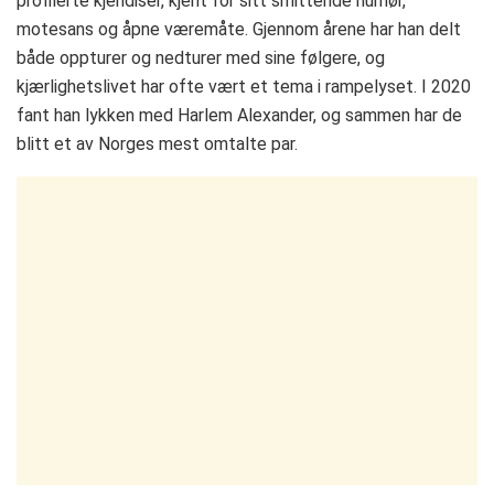
profilerte kjendiser, kjent for sitt smittende humør,
motesans og åpne væremåte. Gjennom årene har han delt
både oppturer og nedturer med sine følgere, og
kjærlighetslivet har ofte vært et tema i rampelyset. I 2020
fant han lykken med Harlem Alexander, og sammen har de
blitt et av Norges mest omtalte par.