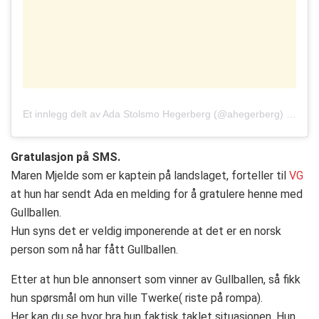
Et innlegg delt av
Ada Stolsmo Hegerberg
(@ahegerberg)
Des. 3,
Gratulasjon på SMS.
Maren Mjelde som er kaptein på landslaget, forteller til
VG
at hun har sendt Ada en melding for å gratulere henne med
Gullballen.
Hun syns det er veldig imponerende at det er en norsk
person som nå har fått Gullballen.
Etter at hun ble annonsert som vinner av Gullballen, så fikk
hun spørsmål om hun ville Twerke( riste på rompa).
Her kan du se hvor bra hun faktisk taklet situasjonen. Hun