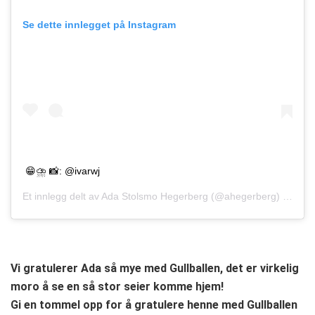
Se dette innlegget på Instagram
😁⛈ 📸: @ivarwj
Et innlegg delt av
Ada Stolsmo Hegerberg
(@ahegerberg)
Nov. 11
Vi gratulerer Ada så mye med Gullballen, det er virkelig
moro å se en så stor seier komme hjem!
Gi en tommel opp for å gratulere henne med Gullballen