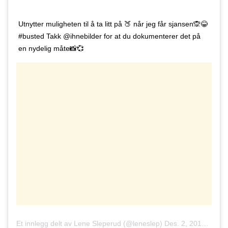
Utnytter muligheten til å ta litt på 🍑 når jeg får sjansen🙊😂
#busted Takk @ihnebilder for at du dokumenterer det på
en nydelig måte📸💞
Et innlegg delt av
Lene Sleperud
(@leneslep)
Des. 2, 2018 kl. 2:08 PST