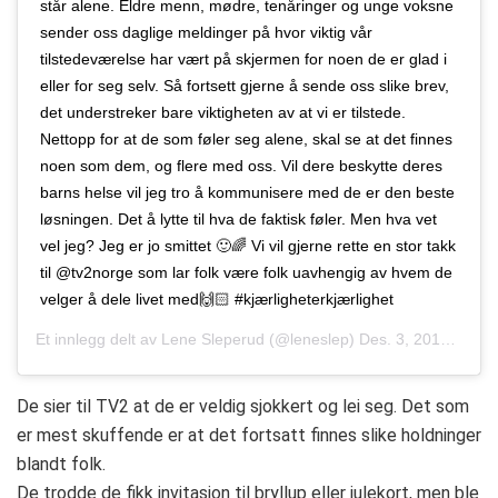
står alene. Eldre menn, mødre, tenåringer og unge voksne
sender oss daglige meldinger på hvor viktig vår
tilstedeværelse har vært på skjermen for noen de er glad i
eller for seg selv. Så fortsett gjerne å sende oss slike brev,
det understreker bare viktigheten av at vi er tilstede.
Nettopp for at de som føler seg alene, skal se at det finnes
noen som dem, og flere med oss. Vil dere beskytte deres
barns helse vil jeg tro å kommunisere med de er den beste
løsningen. Det å lytte til hva de faktisk føler. Men hva vet
vel jeg? Jeg er jo smittet 🙂🌈 Vi vil gjerne rette en stor takk
til @tv2norge som lar folk være folk uavhengig av hvem de
velger å dele livet med🙌🏻 #kjærligheterkjærlighet
Et innlegg delt av
Lene Sleperud
(@leneslep)
Des. 3, 2018 kl. 12:43 PST
De sier til TV2 at de er veldig sjokkert og lei seg. Det som
er mest skuffende er at det fortsatt finnes slike holdninger
blandt folk.
De trodde de fikk invitasjon til bryllup eller julekort, men ble