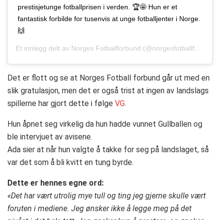
prestisjetunge fotballprisen i verden. 🏆🤩 Hun er et
fantastisk forbilde for tusenvis at unge fotballjenter i Norge.
🙌
Et innlegg delt av
Norges Fotballforbund
(@norgesfotballforbund)
Det er flott og se at Norges Fotball forbund går ut med en
slik gratulasjon, men det er også trist at ingen av landslags
spillerne har gjort dette i følge
VG.
Hun åpnet seg virkelig da hun hadde vunnet Gullballen og
ble intervjuet av avisene.
Ada sier at når hun valgte å takke for seg på landslaget, så
var det som å bli kvitt en tung byrde.
Dette er hennes egne ord:
«Det har vært utrolig mye tull og ting jeg gjerne skulle vært
foruten i mediene. Jeg ønsker ikke å legge meg på det