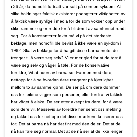
i 36 år, da homofili fortsatt var sett på som en sykdom. At
slike holdninger faktisk eksisterer poengterer viktigheten av
å faktisk være synlige i media for de som vokser opp under
slike rammer og er redde for å bli dømt av samfunnet rundt
seg. For å konstanterer fakta må vi på det sterkeste
beklage, men homofili ble bevist å ikke være en sykdom i
1982. Skal vi beklage for å ha gitt disse barna motet de
trenger til å være seg selv? Vi er mer glad for at de tørr å
være seg selv og våger å føle. For de konservative
foreldre; Vit at noen av barna ser Farmen med dere,
nettopp for å se hvordan dere reagerer på kjærlighet
mellom to av samme kjønn. De ser på om dere dømmer
oss for feilene vi gjør som personer, eller fordi at vi faktisk
har våget å elske. De ser etter aksept fra dere, for å være
som dere vil. Massevis av foreldre har sendt oss melding
og takket oss for nettopp det disse mødrene kritiserer oss
for; Det at barna nå har det fint med den de er. Det at de
nå kan føle seg normal. Det at de nå ser at de ikke lenger