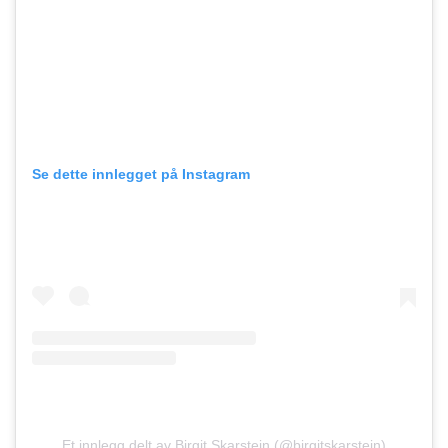
Se dette innlegget på Instagram
Et innlegg delt av Birgit Skarstein (@birgitskarstein)