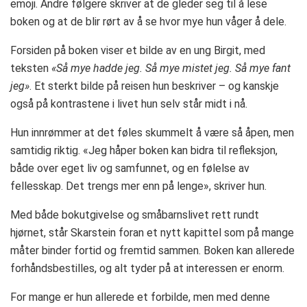
emoji. Andre følgere skriver at de gleder seg til å lese
boken og at de blir rørt av å se hvor mye hun våger å dele.
Forsiden på boken viser et bilde av en ung Birgit, med
teksten
«Så mye hadde jeg. Så mye mistet jeg. Så mye fant
jeg»
. Et sterkt bilde på reisen hun beskriver – og kanskje
også på kontrastene i livet hun selv står midt i nå.
Hun innrømmer at det føles skummelt å være så åpen, men
samtidig riktig. «Jeg håper boken kan bidra til refleksjon,
både over eget liv og samfunnet, og en følelse av
fellesskap. Det trengs mer enn på lenge», skriver hun.
Med både bokutgivelse og småbarnslivet rett rundt
hjørnet, står Skarstein foran et nytt kapittel som på mange
måter binder fortid og fremtid sammen. Boken kan allerede
forhåndsbestilles, og alt tyder på at interessen er enorm.
For mange er hun allerede et forbilde, men med denne