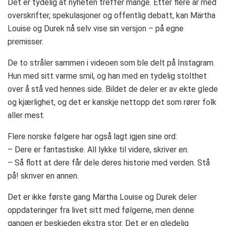
Det er tydelig at nyheten treffer mange. Etter flere år med
overskrifter, spekulasjoner og offentlig debatt, kan Märtha
Louise og Durek nå selv vise sin versjon – på egne
premisser.
De to stråler sammen i videoen som ble delt på Instagram.
Hun med sitt varme smil, og han med en tydelig stolthet
over å stå ved hennes side. Bildet de deler er av ekte glede
og kjærlighet, og det er kanskje nettopp det som rører folk
aller mest.
Flere norske følgere har også lagt igjen sine ord:
– Dere er fantastiske. All lykke til videre, skriver en.
– Så flott at dere får dele deres historie med verden. Stå
på! skriver en annen.
Det er ikke første gang Märtha Louise og Durek deler
oppdateringer fra livet sitt med følgerne, men denne
gangen er beskjeden ekstra stor. Det er en gledelig