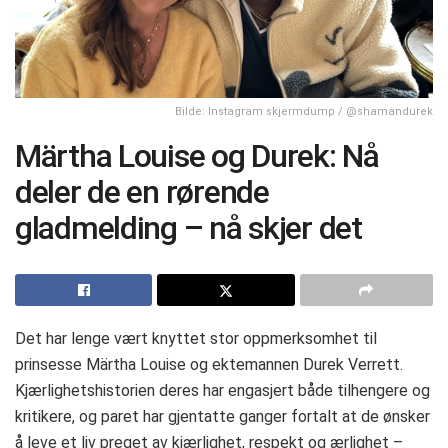
Bilde: Instagram skjermdump / @shamandurek
Märtha Louise og Durek: Nå
deler de en rørende
gladmelding – nå skjer det
Det har lenge vært knyttet stor oppmerksomhet til
prinsesse Märtha Louise og ektemannen Durek Verrett.
Kjærlighetshistorien deres har engasjert både tilhengere og
kritikere, og paret har gjentatte ganger fortalt at de ønsker
å leve et liv preget av kjærlighet, respekt og ærlighet –