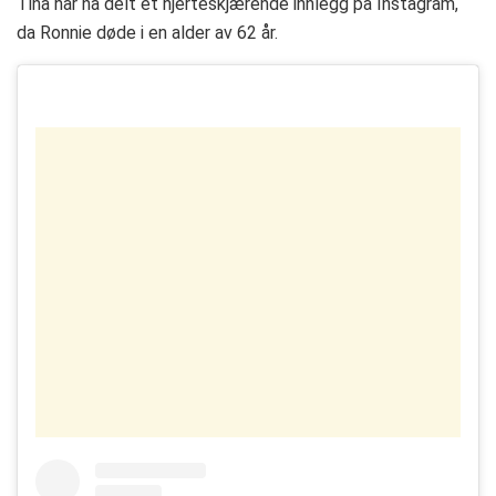
Tina har nå delt et hjerteskjærende innlegg på Instagram,
da Ronnie døde i en alder av 62 år.