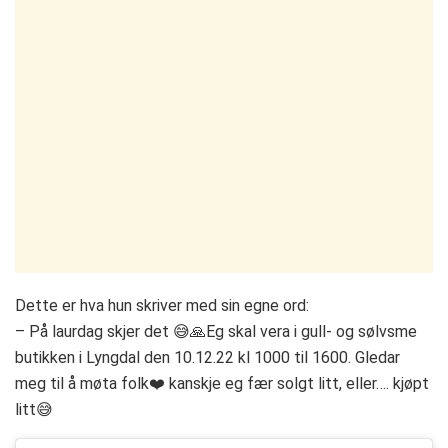
Dette er hva hun skriver med sin egne ord:
– På laurdag skjer det 😅🙏Eg skal vera i gull- og sølvsme
butikken i Lyngdal den 10.12.22 kl 1000 til 1600. Gledar
meg til å møta folk❤️ kanskje eg fær solgt litt, eller…. kjøpt
litt😅