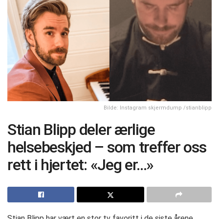
Bilde: Instagram skjermdump /stianblipp
Stian Blipp deler ærlige
helsebeskjed – som treffer oss
rett i hjertet: «Jeg er…»
Stian Blipp har vært en stor tv favoritt i de siste årene .