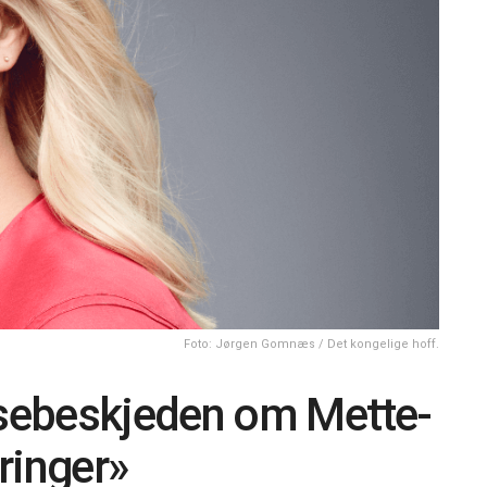
Foto: Jørgen Gomnæs / Det kongelige hoff.
lsebeskjeden om Mette-
ringer»