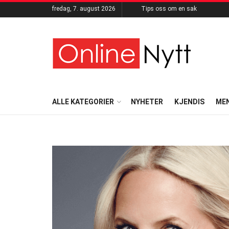
fredag, 7. august 2026
Tips oss om en sak
ALLE KATEGORIER
NYHETER
KJENDIS
ME