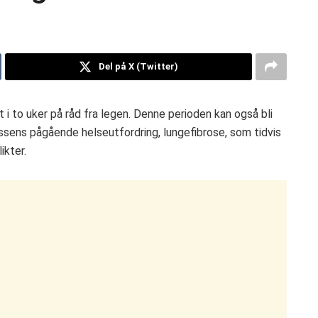
Del på X (Twitter)
i to uker på råd fra legen. Denne perioden kan også bli
essens pågående helseutfordring, lungefibrose, som tidvis
ikter.