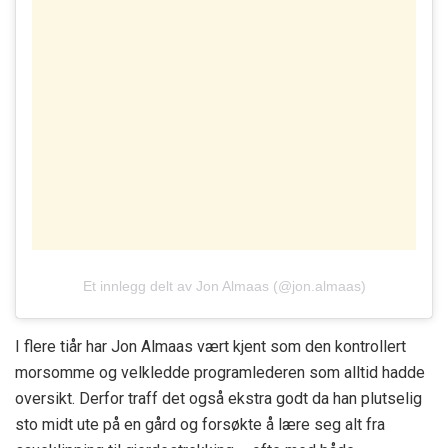
Et innlegg delt av Jon Almaas (@jon.almaas)
I flere tiår har Jon Almaas vært kjent som den kontrollert
morsomme og velkledde programlederen som alltid hadde
oversikt. Derfor traff det også ekstra godt da han plutselig
sto midt ute på en gård og forsøkte å lære seg alt fra