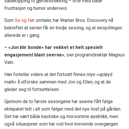
saueklipping til gjerdestrekking – ofte med både
frustrasjon og humor underveis.
Som
Se og Hør
omtaler, har Warner Bros. Discovery nå
bekreftet at serien får en tredje sesong, og at innspillingen
allerede er i gang.
– «Jon blir bonde» har vekket et helt spesielt
engasjement blant seerne»
, sier programdirektør Magnus
Vatn.
Han forteller videre at det fortsatt finnes mye «upløyd
mark» å utforske sammen med Jon og Ellen, og at de
gleder seg til fortsettelsen.
Gjennom de to første sesongene har seerne fått følge
ekteparet tett i alt som følger med det nye livet på gården.
Det har vært både kaotiske og morsomme øyeblikk, men
også situasjoner som har vist hvor krevende overgangen