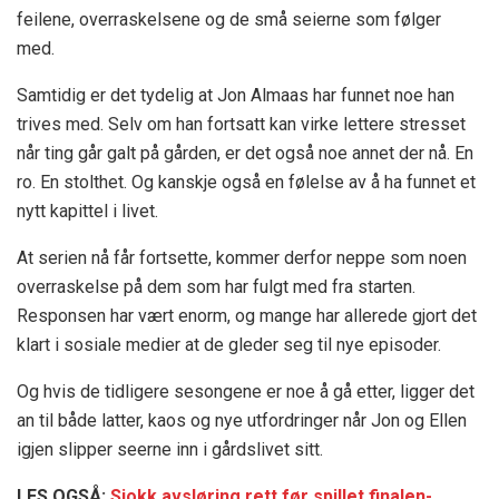
feilene, overraskelsene og de små seierne som følger
med.
Samtidig er det tydelig at Jon Almaas har funnet noe han
trives med. Selv om han fortsatt kan virke lettere stresset
når ting går galt på gården, er det også noe annet der nå. En
ro. En stolthet. Og kanskje også en følelse av å ha funnet et
nytt kapittel i livet.
At serien nå får fortsette, kommer derfor neppe som noen
overraskelse på dem som har fulgt med fra starten.
Responsen har vært enorm, og mange har allerede gjort det
klart i sosiale medier at de gleder seg til nye episoder.
Og hvis de tidligere sesongene er noe å gå etter, ligger det
an til både latter, kaos og nye utfordringer når Jon og Ellen
igjen slipper seerne inn i gårdslivet sitt.
LES OGSÅ:
Sjokk avsløring rett før spillet finalen-