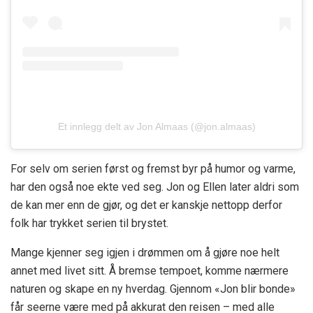
Et innlegg delt av Jon Almaas (@jon.almaas)
For selv om serien først og fremst byr på humor og varme,
har den også noe ekte ved seg. Jon og Ellen later aldri som
de kan mer enn de gjør, og det er kanskje nettopp derfor
folk har trykket serien til brystet.
Mange kjenner seg igjen i drømmen om å gjøre noe helt
annet med livet sitt. Å bremse tempoet, komme nærmere
naturen og skape en ny hverdag. Gjennom «Jon blir bonde»
får seerne være med på akkurat den reisen – med alle