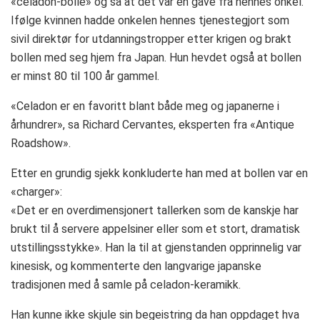
«celadon-bolle» og sa at det var en gave fra hennes onkel.
Ifølge kvinnen hadde onkelen hennes tjenestegjort som
sivil direktør for utdanningstropper etter krigen og brakt
bollen med seg hjem fra Japan. Hun hevdet også at bollen
er minst 80 til 100 år gammel.
«Celadon er en favoritt blant både meg og japanerne i
århundrer», sa Richard Cervantes, eksperten fra «Antique
Roadshow».
Etter en grundig sjekk konkluderte han med at bollen var en
«charger»:
«Det er en overdimensjonert tallerken som de kanskje har
brukt til å servere appelsiner eller som et stort, dramatisk
utstillingsstykke». Han la til at gjenstanden opprinnelig var
kinesisk, og kommenterte den langvarige japanske
tradisjonen med å samle på celadon-keramikk.
Han kunne ikke skjule sin begeistring da han oppdaget hva