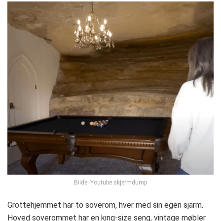
Bilde: Youtube skjermdump
Grottehjemmet har to soverom, hver med sin egen sjarm.
Hoved soverommet har en king-size seng, vintage møbler