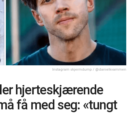
Instagram skjermdump / @danielkvammen
er hjerteskjærende
må få med seg: «tungt