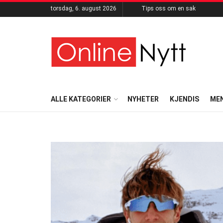
torsdag, 6. august 2026
Tips oss om en sak
ALLE KATEGORIER
NYHETER
KJENDIS
ME