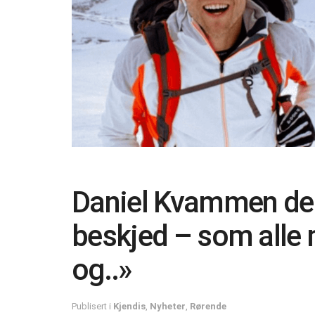
Daniel Kvammen del
beskjed – som alle 
og..»
Publisert i
Kjendis
,
Nyheter
,
Rørende