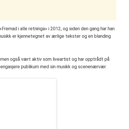
remad i alle retninga» i 2012, og siden den gang har han
 musikk er kjennetegnet av ærlige tekster og en blanding
vammen også vært aktiv som liveartist og har opptrådt på
 å engasjere publikum med sin musikk og scenenærvær.