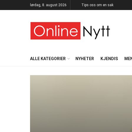
lørdag, 8. august 2026
Tips oss om en sak
ALLE KATEGORIER
NYHETER
KJENDIS
ME