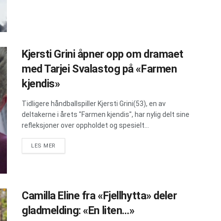
Kjersti Grini åpner opp om dramaet
med Tarjei Svalastog på «Farmen
kjendis»
Tidligere håndballspiller Kjersti Grini(53), en av
deltakerne i årets "Farmen kjendis", har nylig delt sine
refleksjoner over oppholdet og spesielt...
DETAILS
LES MER
Camilla Eline fra «Fjellhytta» deler
gladmelding: «En liten…»