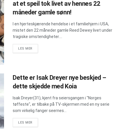
at et speil tok livet av hennes 22
måneder gamle sønn!
I en hjerteskjærende hendelse i et familiehjem i USA,
mistet den 22 måneder gamle Reed Dewey livet under
tragiske omstendigheter....
DETAILS
LES MER
Dette er Isak Dreyer nye beskjed –
dette skjedde med Koia
Isak Dreyer(31), kjent fra seiersgangen i "Norges
tøffeste", er tilbake på TV-skjermen med en ny serie
som virkelig fanger seernes...
DETAILS
LES MER