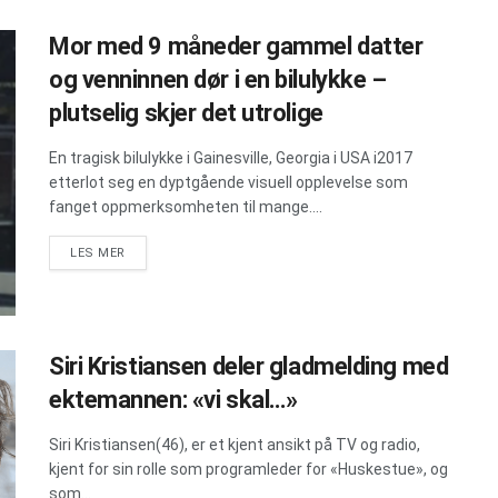
Mor med 9 måneder gammel datter
og venninnen dør i en bilulykke –
plutselig skjer det utrolige
En tragisk bilulykke i Gainesville, Georgia i USA i2017
etterlot seg en dyptgående visuell opplevelse som
fanget oppmerksomheten til mange....
DETAILS
LES MER
Siri Kristiansen deler gladmelding med
ektemannen: «vi skal…»
Siri Kristiansen(46), er et kjent ansikt på TV og radio,
kjent for sin rolle som programleder for «Huskestue», og
som...