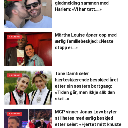
gladmelding sammen med
Harlem: «Vi har tatt….»
Märtha Louise åpner opp med
KJENDIS
ærlig familiebeskjed: «Neste
stopp er…»
Tone Damli deler
KJENDIS
hjerteskjærende besskjed året
etter sin søsters bortgang:
«Tiden går, men ikkje slik den
skal…»
MGP vinner Jonas Lovv bryter
KJENDIS
stillheten med ærlig beskjed
etter seier: «Hjertet mitt knuste