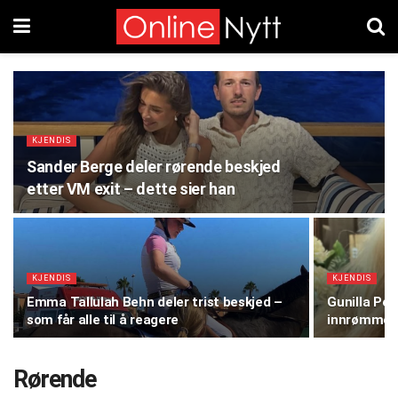
KJENDIS
Sander Berge deler rørende beskjed
etter VM exit – dette sier han
KJENDIS
KJENDIS
Emma Tallulah Behn deler trist beskjed –
Gunilla Pe
som får alle til å reagere
innrømmels
Rørende