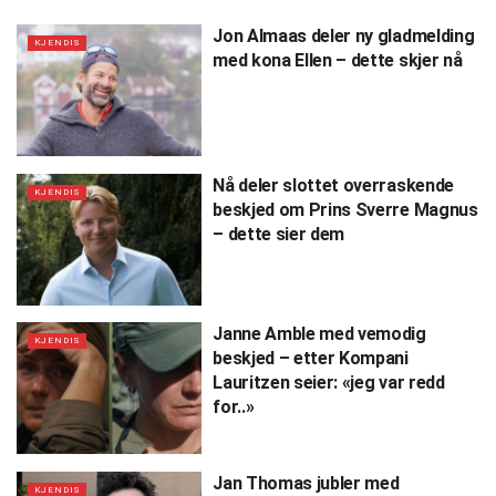
Jon Almaas deler ny gladmelding
KJENDIS
med kona Ellen – dette skjer nå
Nå deler slottet overraskende
KJENDIS
beskjed om Prins Sverre Magnus
– dette sier dem
Janne Amble med vemodig
KJENDIS
beskjed – etter Kompani
Lauritzen seier: «jeg var redd
for..»
Jan Thomas jubler med
KJENDIS