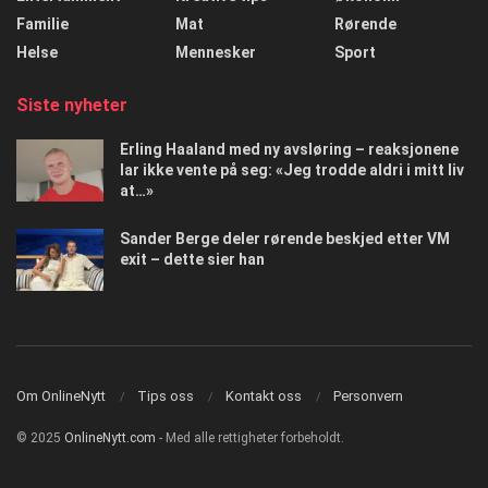
Familie
Mat
Rørende
Helse
Mennesker
Sport
Siste nyheter
Erling Haaland med ny avsløring – reaksjonene
lar ikke vente på seg: «Jeg trodde aldri i mitt liv
at…»
Sander Berge deler rørende beskjed etter VM
exit – dette sier han
Om OnlineNytt
Tips oss
Kontakt oss
Personvern
© 2025
OnlineNytt.com
- Med alle rettigheter forbeholdt.