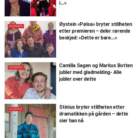
i…»
Øystein «Pølsa» bryter stillheten
KJENDIS
etter premieren – deler rørende
beskjed: «Dette er bare…»
Camilla Sagen og Markus Botten
KJENDIS
jubler med gladmelding- Alle
jubler over dette
Stinius bryter stillheten etter
KJENDIS
dramatikken på gården – dette
sier han nå