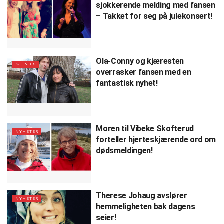
sjokkerende melding med fansen
– Takket for seg på julekonsert!
Ola-Conny og kjæresten
KJENDIS
overrasker fansen med en
fantastisk nyhet!
Moren til Vibeke Skofterud
NYHETER
forteller hjerteskjærende ord om
dødsmeldingen!
Therese Johaug avslører
NYHETER
hemmeligheten bak dagens
seier!