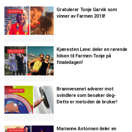
Gratulerer Tonje Garvik som
KJENDIS
vinner av Farmen 2018!
Kjæresten Lene: deler en rørende
NYHETER
hilsen til Farmen-Tonje på
finaledagen!
Brannvesenet advarer mot
NYHETER
svindlere som besøker deg-
Dette er metoden de bruker!
Marianne Antonsen deler en
NYHETER