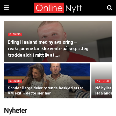
KJENDIS
Erling Haaland med ny avsløring –
reaksjonene lar ikke vente på seg: «Jeg
trodde aldri i mitt liv at…»
KJENDIS
NYHETER
Sander Berge deler rørende beskjed etter
Nå hyller v
VM exit – dette sier han
Haalands or
Nyheter