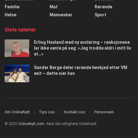
Familie
Mat
Rørende
Helse
Mennesker
Sport
Siste nyheter
Erling Haaland med ny avsløring – reaksjonene
lar ikke vente på seg: «Jeg trodde aldri i mitt liv
at…»
Sander Berge deler rørende beskjed etter VM
exit – dette sier han
Om OnlineNytt
Tips oss
Kontakt oss
Personvern
© 2025
OnlineNytt.com
- Med alle rettigheter forbeholdt.