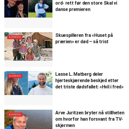
ord- rett før den store Skal vi
danse premieren
Skuespilleren fra «Huset på
KJENDIS
prærien» er død – så trist
Lasse L. Matberg deler
KJENDIS
hjerteskjærende beskjed etter
det triste dødsfallet: «Hvil i fred»
Arve Juritzen bryter nå stillheten
KJENDIS
om hvorfor han forsvant fra TV-
skjermen