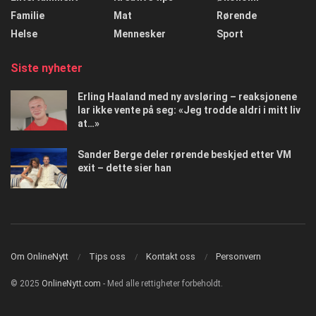
Familie
Mat
Rørende
Helse
Mennesker
Sport
Siste nyheter
Erling Haaland med ny avsløring – reaksjonene
lar ikke vente på seg: «Jeg trodde aldri i mitt liv
at…»
Sander Berge deler rørende beskjed etter VM
exit – dette sier han
Om OnlineNytt
Tips oss
Kontakt oss
Personvern
© 2025
OnlineNytt.com
- Med alle rettigheter forbeholdt.