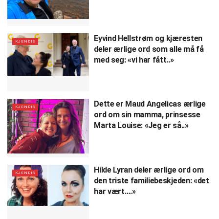
Eyvind Hellstrøm og kjæresten
KJENDIS
deler ærlige ord som alle må få
med seg: «vi har fått..»
Dette er Maud Angelicas ærlige
KJENDIS
ord om sin mamma, prinsesse
Marta Louise: «Jeg er så..»
Hilde Lyran deler ærlige ord om
KJENDIS
den triste familiebeskjeden: «det
har vært….»