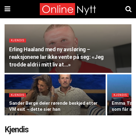
KJENDIS
Erling Haaland med ny avsløring –
reaksjonene lar ikke vente på seg: «Jeg
trodde aldri i mitt liv at…»
KJENDIS
KJENDIS
Sander Berge deler rørende beskjed etter
Emma Tallul
VM exit – dette sier han
som får alle
Kjendis