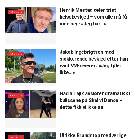
Henrik Mestad deler trist
KJENDIS
helsebeskjed – som alle må få
med seg: «Jeg har…»
Jakob Ingebrigtsen med
KJENDIS
sjokkerende beskjed etter han
vant VM-seieren: «Jeg føler
ikke…»
Hadia Tajik avslører dramatikk i
KJENDIS
kulissene på Skal vi Danse –
dette fikk vi ikke se
Ulrikke Brandstop med ærlige
KJENDIS