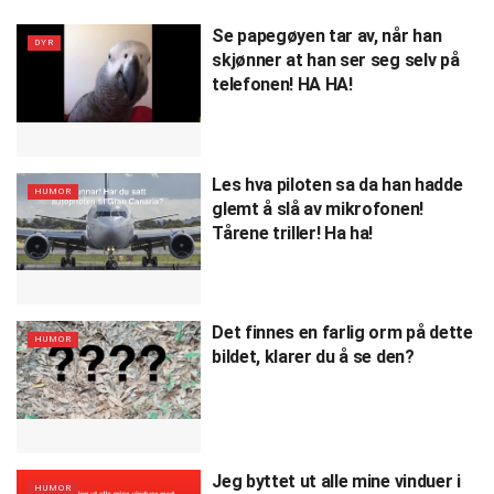
Se papegøyen tar av, når han
DYR
skjønner at han ser seg selv på
telefonen! HA HA!
Les hva piloten sa da han hadde
HUMOR
glemt å slå av mikrofonen!
Tårene triller! Ha ha!
Det finnes en farlig orm på dette
HUMOR
bildet, klarer du å se den?
Jeg byttet ut alle mine vinduer i
HUMOR