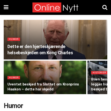
HUMOR
Dette er den hjerteskjærende
helsebeskjeden om Kong Charles
HISTORIER
HUMOR
Bilen henne
Uventet beskjed fra Slottet om Kronprins
legger hun 
Haakon – dette har skjedd
beskjed til
Humor