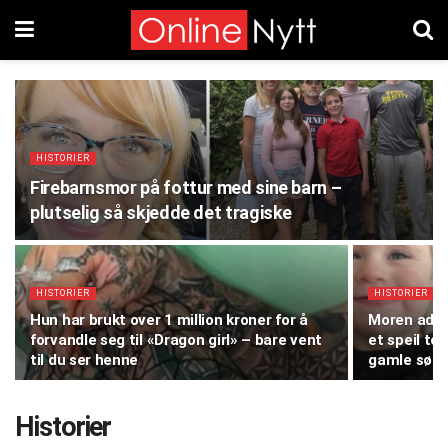
HISTORIER
Firebarnsmor på fottur med sine barn –
plutselig så skjedde det tragiske
HISTORIER
HISTORIER
Hun har brukt over 1 million kroner for å
Moren advar
forvandle seg til «Dragon girl» – bare vent
et speil to
til du ser henne
gamle sønn
Historier