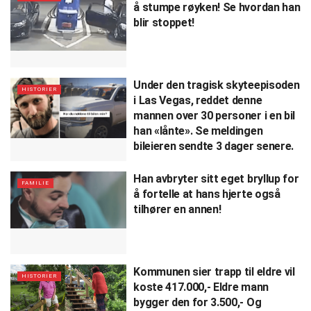
å stumpe røyken! Se hvordan han
blir stoppet!
Under den tragisk skyteepisoden
HISTORIER
i Las Vegas, reddet denne
mannen over 30 personer i en bil
han «lånte». Se meldingen
bileieren sendte 3 dager senere.
Han avbryter sitt eget bryllup for
FAMILIE
å fortelle at hans hjerte også
tilhører en annen!
Kommunen sier trapp til eldre vil
HISTORIER
koste 417.000,- Eldre mann
bygger den for 3.500,- Og