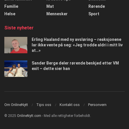
Familie
Mat
Rørende
Helse
Mennesker
Sport
Siste nyheter
Erling Haaland med ny avsløring – reaksjonene
lar ikke vente på seg: «Jeg trodde aldri i mitt liv
at…»
Sander Berge deler rørende beskjed etter VM
exit – dette sier han
Om OnlineNytt
Tips oss
Kontakt oss
Personvern
© 2025
OnlineNytt.com
- Med alle rettigheter forbeholdt.