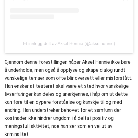
Et innlegg delt av Aksel Hennie (@akselhennie)
Gjennom denne forestillingen håper Aksel Hennie ikke bare
å underholde, men også å opplyse og skape dialog rundt
vanskelige temaer som ofte blir oversett eller misforstått.
Han ønsker at teateret skal være et sted hvor vanskelige
livserfaringer kan deles og anerkjennes, i håp om at dette
kan føre til en dypere forståelse og kanskje til og med
endring. Han understreker behovet for et samfunn der
kostnader ikke hindrer ungdom i å delta i positiv og
meningsfull aktivitet, noe han ser som en vei ut av
kriminalitet.