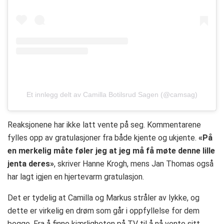
Et innlegg delt av Camilla Botilsrud Sagen (@camsag)
Reaksjonene har ikke latt vente på seg. Kommentarene
fylles opp av gratulasjoner fra både kjente og ukjente.
«På
en merkelig måte føler jeg at jeg må få møte denne lille
jenta deres»
, skriver Hanne Krogh, mens Jan Thomas også
har lagt igjen en hjertevarm gratulasjon.
Det er tydelig at Camilla og Markus stråler av lykke, og
dette er virkelig en drøm som går i oppfyllelse for dem
begge. Fra å finne kjærligheten på TV til å nå vente sitt