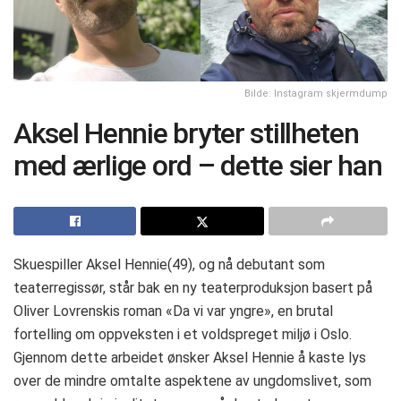
Bilde: Instagram skjermdump
Aksel Hennie bryter stillheten
med ærlige ord – dette sier han
Skuespiller Aksel Hennie(49), og nå debutant som
teaterregissør, står bak en ny teaterproduksjon basert på
Oliver Lovrenskis roman «Da vi var yngre», en brutal
fortelling om oppveksten i et voldspreget miljø i Oslo.
Gjennom dette arbeidet ønsker Aksel Hennie å kaste lys
over de mindre omtalte aspektene av ungdomslivet, som