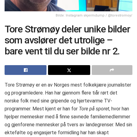
Bilde: Instagram skjermdump / @torestromoy/
Tore Strømøy deler unike bilder
som avslører det utrolige –
bare vent til du ser bilde nr 2.
Tore Strømøy er en av Norges mest folkekjære journalister
og programledere. Han har gjennom flere tiår rørt det
norske folk med sine gripende og hjertevarme TV-
programmer. Mest kjent er han for
Tore på sporet
, hvor han
hjelper mennesker med å finne savnede familiemedlemmer
og gjenforene mennesker på tvers av landegrenser. Med sin
ektefølte og engasjerte formidling har han skapt