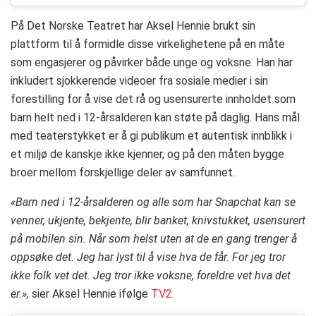
På Det Norske Teatret har Aksel Hennie brukt sin
plattform til å formidle disse virkelighetene på en måte
som engasjerer og påvirker både unge og voksne. Han har
inkludert sjokkerende videoer fra sosiale medier i sin
forestilling for å vise det rå og usensurerte innholdet som
barn helt ned i 12-årsalderen kan støte på daglig. Hans mål
med teaterstykket er å gi publikum et autentisk innblikk i
et miljø de kanskje ikke kjenner, og på den måten bygge
broer mellom forskjellige deler av samfunnet.
«Barn ned i 12-årsalderen og alle som har Snapchat kan se
venner, ukjente, bekjente, blir banket, knivstukket, usensurert
på mobilen sin. Når som helst uten at de en gang trenger å
oppsøke det. Jeg har lyst til å vise hva de får. For jeg tror
ikke folk vet det. Jeg tror ikke voksne, foreldre vet hva det
er.»,
sier Aksel Hennie ifølge
TV2.