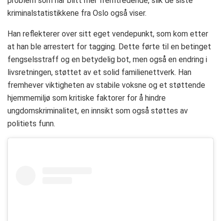
problem som har blitt mer fremtredende, slik de siste
kriminalstatistikkene fra Oslo også viser.
Han reflekterer over sitt eget vendepunkt, som kom etter
at han ble arrestert for tagging. Dette førte til en betinget
fengselsstraff og en betydelig bot, men også en endring i
livsretningen, støttet av et solid familienettverk. Han
fremhever viktigheten av stabile voksne og et støttende
hjemmemiljø som kritiske faktorer for å hindre
ungdomskriminalitet, en innsikt som også støttes av
politiets funn.