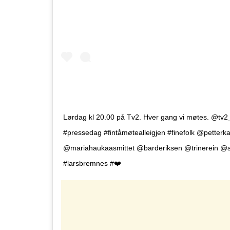
Lørdag kl 20.00 på Tv2. Hver gang vi møtes. @tv
#pressedag #fintåmøtealleigjen #finefolk @petterka
@mariahaukaasmittet @barderiksen @trinerein @s
#larsbremnes #❤️