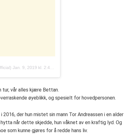
ficial)
Jan. 9, 2019 kl. 2:41 PST
 tur, vår alles kjære Bettan.
verraskende øyeblikk, og spesielt for hovedpersonen.
i 2016, der hun mistet sin mann Tor Andreassen i en alder
 hytta når dette skjedde, hun våknet av en kraftig lyd. Og
 noe som kunne gjøres for å redde hans liv.