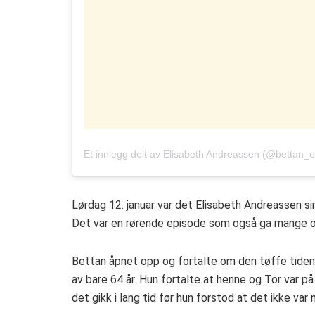
Et innlegg delt av
Elisabeth Andreassen
(@bettan_of
Lørdag 12. januar var det Elisabeth Andreassen sin
Det var en rørende episode som også ga mange o
Bettan åpnet opp og fortalte om den tøffe tiden 
av bare 64 år. Hun fortalte at henne og Tor var på
det gikk i lang tid før hun forstod at det ikke var