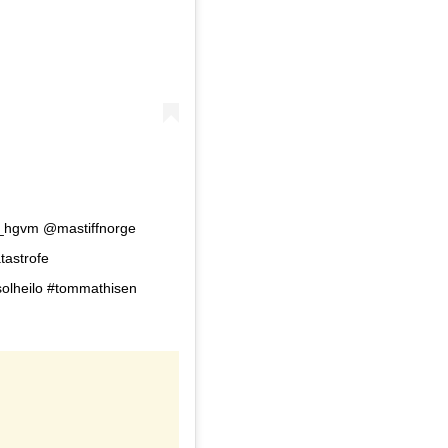
2_hgvm @mastiffnorge
tastrofe
olheilo #tommathisen