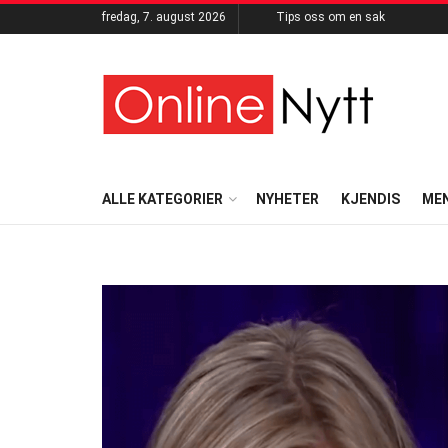
fredag, 7. august 2026
Tips oss om en sak
ALLE KATEGORIER
NYHETER
KJENDIS
ME