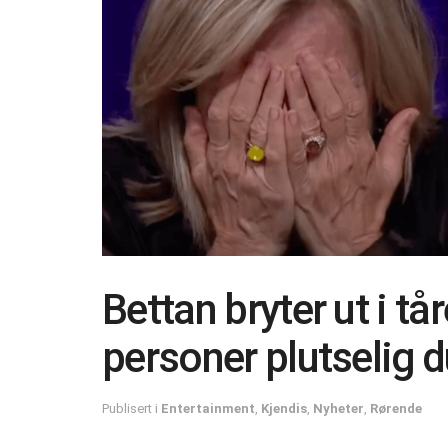
Bettan bryter ut i tår
personer plutselig 
Publisert i
Entertainment
,
Kjendis
,
Nyheter
,
Rørende