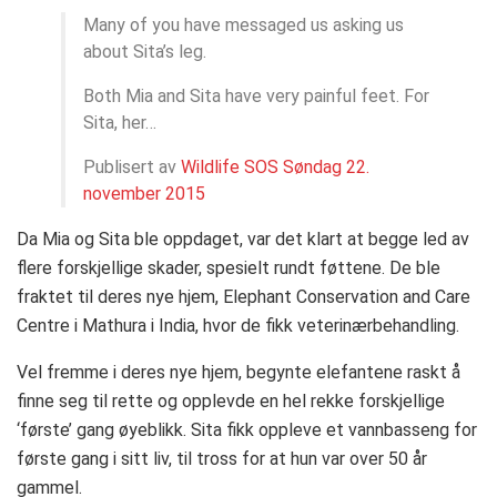
Many of you have messaged us asking us
about Sita’s leg.
Both Mia and Sita have very painful feet. For
Sita, her…
Publisert av
Wildlife SOS
Søndag 22.
november 2015
Da Mia og Sita ble oppdaget, var det klart at begge led av
flere forskjellige skader, spesielt rundt føttene. De ble
fraktet til deres nye hjem, Elephant Conservation and Care
Centre i Mathura i India, hvor de fikk veterinærbehandling.
Vel fremme i deres nye hjem, begynte elefantene raskt å
finne seg til rette og opplevde en hel rekke forskjellige
‘første’ gang øyeblikk. Sita fikk oppleve et vannbasseng for
første gang i sitt liv, til tross for at hun var over 50 år
gammel.