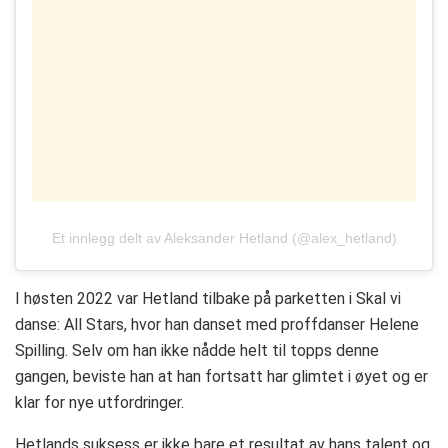
Et innlegg delt av Aleksander Hetland (@alex_hetland)
I høsten 2022 var Hetland tilbake på parketten i Skal vi
danse: All Stars, hvor han danset med proffdanser Helene
Spilling. Selv om han ikke nådde helt til topps denne
gangen, beviste han at han fortsatt har glimtet i øyet og er
klar for nye utfordringer.
Hetlands suksess er ikke bare et resultat av hans talent og