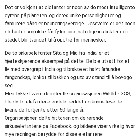
Det er velkjent at elefanter er noen av de mest intelligente
dyrene på planeten, og deres unike personligheter og
familiære bånd er beundringsverdige. Dessverre er det noen
elefanter som ikke får følge sine naturlige instinkter og i
stedet blir tvunget til å opptre for mennesker.
De to sirkuselefanter Sita og Mia fra India, er et
hjerteskjærende eksempel på dette. De ble utsatt for et
liv med overgrep i India og tilbrakte et halvt århundre i
fangenskap, lenket til bakken og ute av stand til å bevege
seg.
Men takket være den ideelle organisasjonen Wildlife SOS,
ble de to elefantene endelig reddet og kunne leve de
livene de fortjente etter 50 lange år.
Organisasjonen delte historien om de rørende
sirkuselefantene på Facebook, og bildene viser virkelig hvor
mye redningen betydde for disse elefantene.