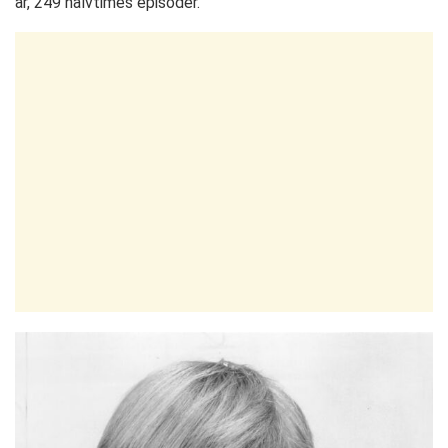
år, 249 halvtimes episoder.