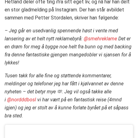
Hetland deler ofte ting ifra sitt eget liv, og nå har han delt
en stor gladmelding på Instagram. Der han står avbildet
sammen med Petter Stordalen, skriver han følgende:
– Jeg går en usedvanlig spennende høst i vente med
lansering av et helt nytt reklamebyrå:
@smehreklame
Det er
en drøm for meg å bygge noe helt fra bunn og med backing
fra denne fantastiske gjengen mangedobler vi sjansen for å
lykkes!
Tusen takk for alle fine og støttende kommentarer,
meldinger og telefoner jeg har fått i kjølvannet av denne
nyheten – det betyr mye 🫶. Jeg vil også takke alle
i
@nordddbosl
vi har vært på en fantastisk reise (4mnd
igjen) og jeg er stolt av å kunne forlate byrået på et såpass
bra sted.