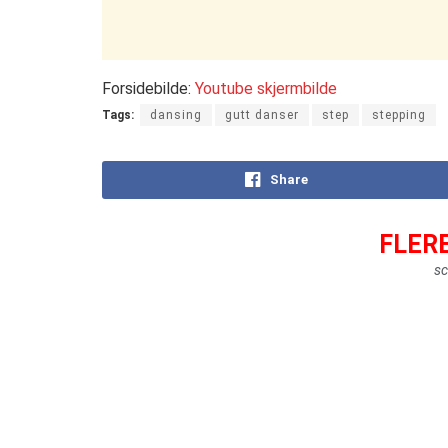
Forsidebilde:
Youtube skjermbilde
Tags:
dansing
gutt danser
step
stepping
Share
FLER
sc