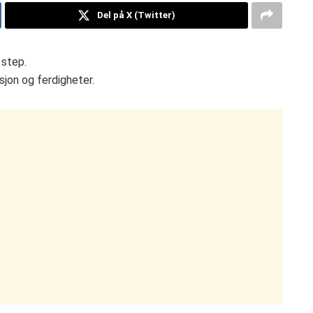
Del på X (Twitter)
 step.
jon og ferdigheter.