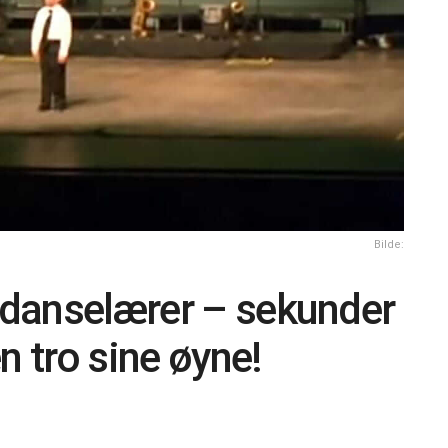
Bilde:
n danselærer – sekunder
n tro sine øyne!