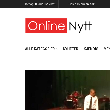
lørdag, 8. august 2026
Tips oss om en sak
ALLE KATEGORIER
NYHETER
KJENDIS
ME