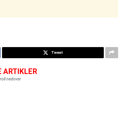
Tweet
E ARTIKLER
roll nedover