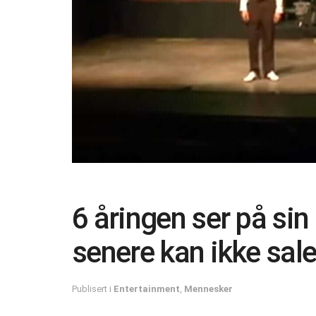
6 åringen ser på si
senere kan ikke sale
Publisert i
Entertainment
,
Mennesker