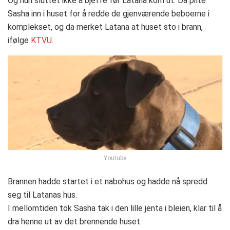
Og hun sluttet ikke å bjeffe før Latana kom ut. Da pilte
Sasha inn i huset for å redde de gjenværende beboerne i
komplekset, og da merket Latana at huset sto i brann,
ifølge
KTVU.
Youtube
Brannen hadde startet i et nabohus og hadde nå spredd
seg til Latanas hus.
I mellomtiden tok Sasha tak i den lille jenta i bleien, klar til å
dra henne ut av det brennende huset.