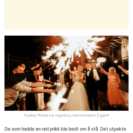
Pixabay *Bildet har ingenting med hendelsen å gjøre*
De som hadde en rød prikk ble bedt om å stå. Det utpekte