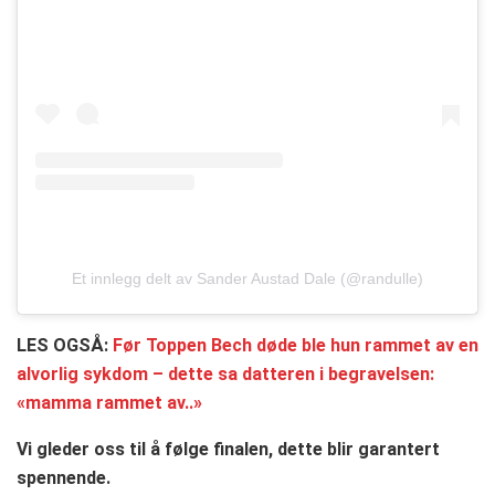
Et innlegg delt av Sander Austad Dale (@randulle)
LES OGSÅ:
Før Toppen Bech døde ble hun rammet av en
alvorlig sykdom – dette sa datteren i begravelsen:
«mamma rammet av..»
Vi gleder oss til å følge finalen, dette blir garantert
spennende.