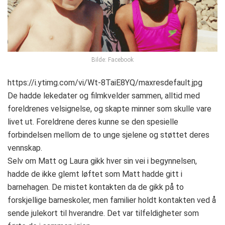
Bilde: Facebook
https://i.ytimg.com/vi/Wt-8TaiE8YQ/maxresdefault.jpg
De hadde lekedater og filmkvelder sammen, alltid med
foreldrenes velsignelse, og skapte minner som skulle vare
livet ut. Foreldrene deres kunne se den spesielle
forbindelsen mellom de to unge sjelene og støttet deres
vennskap.
Selv om Matt og Laura gikk hver sin vei i begynnelsen,
hadde de ikke glemt løftet som Matt hadde gitt i
barnehagen. De mistet kontakten da de gikk på to
forskjellige barneskoler, men familier holdt kontakten ved å
sende julekort til hverandre. Det var tilfeldigheter som