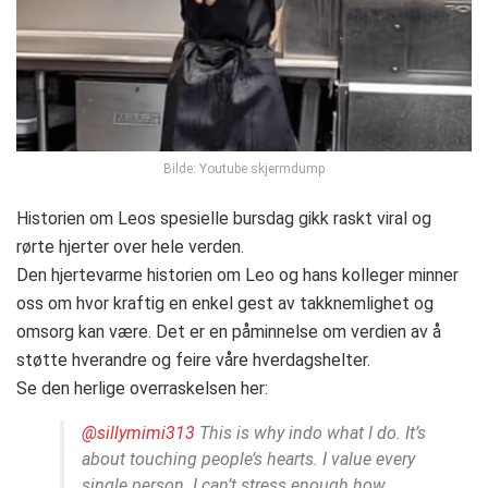
Bilde: Youtube skjermdump
Historien om Leos spesielle bursdag gikk raskt viral og
rørte hjerter over hele verden.
Den hjertevarme historien om Leo og hans kolleger minner
oss om hvor kraftig en enkel gest av takknemlighet og
omsorg kan være. Det er en påminnelse om verdien av å
støtte hverandre og feire våre hverdagshelter.
Se den herlige overraskelsen her:
@sillymimi313
This is why indo what I do. It’s
about touching people’s hearts. I value every
single person. I can’t stress enough how