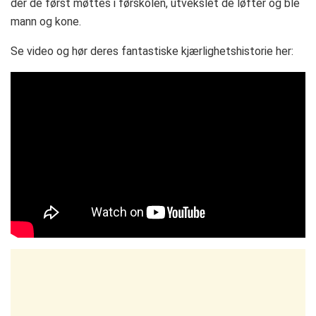
der de først møttes i førskolen, utvekslet de løfter og ble
mann og kone.
Se video og hør deres fantastiske kjærlighetshistorie her: