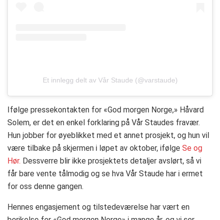
Et innlegg delt av Vår Staude (@varstaude)
Ifølge pressekontakten for «God morgen Norge,» Håvard
Solem, er det en enkel forklaring på Vår Staudes fravær.
Hun jobber for øyeblikket med et annet prosjekt, og hun vil
være tilbake på skjermen i løpet av oktober, ifølge
Se og
Hør.
Dessverre blir ikke prosjektets detaljer avslørt, så vi
får bare vente tålmodig og se hva Vår Staude har i ermet
for oss denne gangen.
Hennes engasjement og tilstedeværelse har vært en
berikelse for «God morgen Norge» i mange år, og vi ser