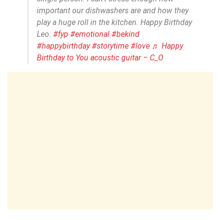
important our dishwashers are and how they
play a huge roll in the kitchen. Happy Birthday
Leo.
#fyp
#emotional
#bekind
#happybirthday
#storytime
#love
♬ Happy
Birthday to You acoustic guitar – C_O