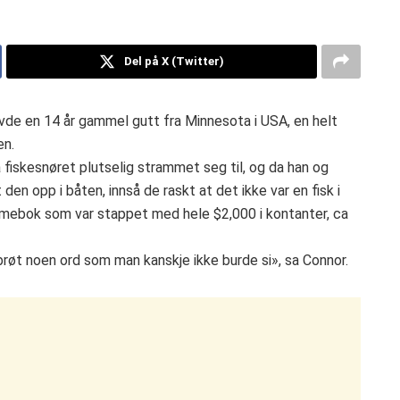
Del på X (Twitter)
evde en 14 år gammel gutt fra Minnesota i USA, en helt
en.
a fiskesnøret plutselig strammet seg til, og da han og
 den opp i båten, innså de raskt at det ikke var en fisk i
ommebok som var stappet med hele $2,000 i kontanter, ca
t noen ord som man kanskje ikke burde si», sa Connor.