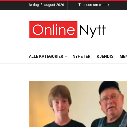
lørdag, 8. august 2026
Tips oss om en sak
ALLE KATEGORIER
NYHETER
KJENDIS
ME