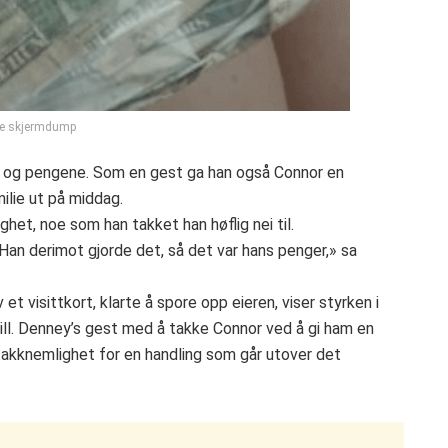
be skjermdump
n og pengene. Som en gest ga han også Connor en
ilie ut på middag.
het, noe som han takket han høflig nei til.
 Han derimot gjorde det, så det var hans penger,» sa
et visittkort, klarte å spore opp eieren, viser styrken i
ill. Denney’s gest med å takke Connor ved å gi ham en
 takknemlighet for en handling som går utover det